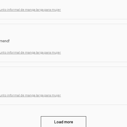
unto informal de manga larga para mujer
mmend!
unto informal de manga larga para mujer
unto informal de manga larga para mujer
Load more