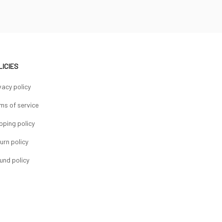
LICIES
vacy policy
ms of service
pping policy
urn policy
und policy