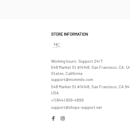
STORE INFORMATION
Working hours: Support 24/7

548 Market St #14148, San Francisco, CA, Un
States, California

support@mommilo.com
548 Market St #14148, San Francisco, CA 941
USA
+1 (844) 909-4899
support@shops-support.net