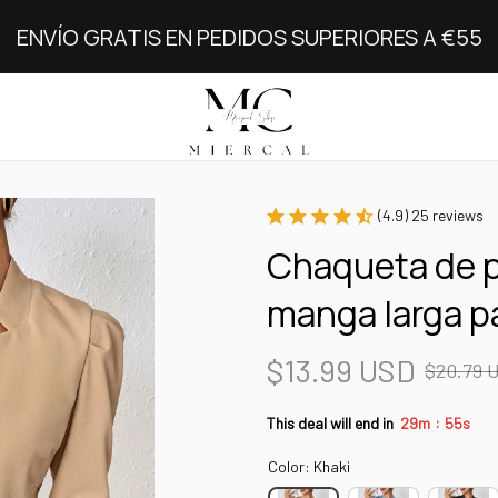
ENVÍO GRATIS EN PEDIDOS SUPERIORES A €55
(4.9) 25 reviews
Chaqueta de p
manga larga p
$13.99 USD
$20.79 
:
This deal will end in
29m
54s
Color: Khaki