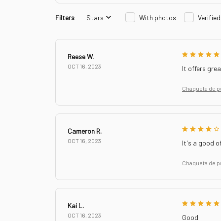
Filters
Stars
With photos
Verifie
Reese W.
OCT 16, 2023
It offers grea
Chaqueta de p
Cameron R.
OCT 16, 2023
It's a good of
Chaqueta de p
Kai L.
OCT 16, 2023
Good