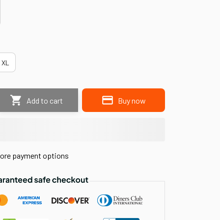
XL
Add to cart
Buy now
ore payment options