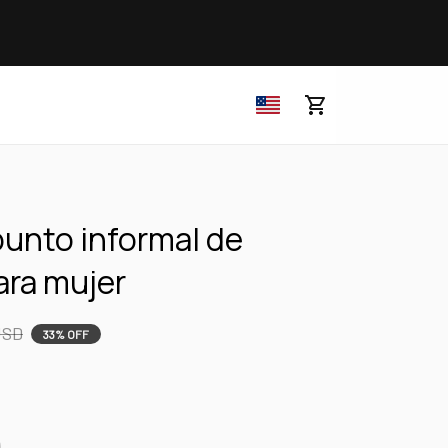
unto informal de 
ara mujer
USD
33% OFF