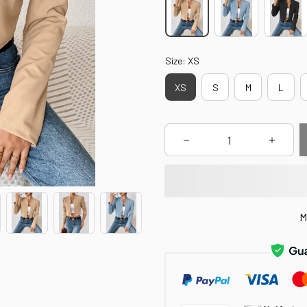
Size: XS
XS
S
M
L
M