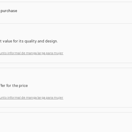
d purchase
t value for its quality and design.
unto informal de manga larga para mujer
fer for the price
unto informal de manga larga para mujer