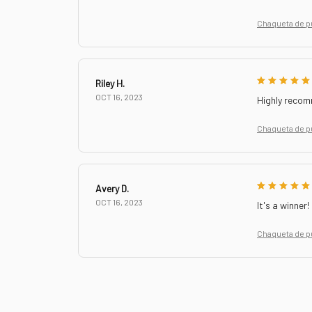
Chaqueta de p
Riley H.
OCT 16, 2023
Highly reco
Chaqueta de p
Avery D.
OCT 16, 2023
It's a winner!
Chaqueta de p