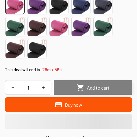
:
This deal will end in
29m
55s
Add to cart
Buy now