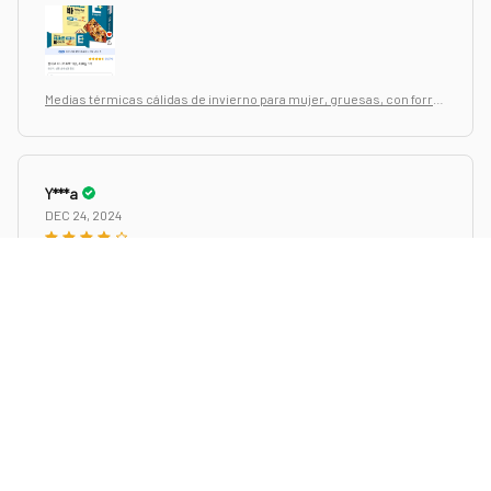
Medias térmicas cálidas de invierno para mujer, gruesas, con forro
de pelusa, elásticas, ajustadas, pantalones
Y***a
DEC 24, 2024
доставка очень быстрая, лосины хорошего качества,
внутри с навесом, не просвечивабтся
Medias térmicas cálidas de invierno para mujer, gruesas, con forro
de pelusa, elásticas, ajustadas, pantalones